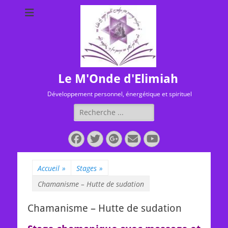
Le M'Onde d'Elimiah
Développement personnel, énergétique et spirituel
Rechercher :
Facebook
Twitter
Googleplus
E-
YouTube
mail
Accueil
»
Stages
»
Chamanisme – Hutte de sudation
Chamanisme – Hutte de sudation