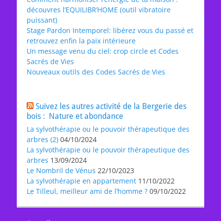
découvres l’EQUILIBR’HOME (outil vibratoire
puissant)
Stage Pardon Intemporel: libérez vous du passé et
retrouvez enfin la paix intérieure
Un message venu du ciel: crop circle et Codes
Sacrés de Vies
Nouveaux outils des Codes Sacrés de Vies
Suivez les autres activité de la Bergerie des
bois : Nature et abondance
La sylvothérapie ou le pouvoir thérapeutique des
arbres (2)
04/10/2024
La sylvothérapie ou le pouvoir thérapeutique des
arbres
13/09/2024
Le Nombril de Vénus
22/10/2023
La sylvothérapie en appartement
11/10/2022
Le Tilleul, meilleur ami de l’homme ?
09/10/2022