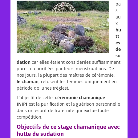
pa
s
au
x
hu
tt
es
de
su
dation
car elles étaient considérées suffisamment
pures ou purifiées par leurs menstruations. De
nos jours, la plupart des maîtres de cérémonie,
le chaman
, refusent les femmes uniquement en
période de lunes (règles).
L’objectif de cette
cérémonie
chamanique
INIPI
est la purification et la guérison personnelle
dans un esprit de fraternité qui exclue toute
compétition.
Objectifs de ce stage chamanique avec
hutte de sudation