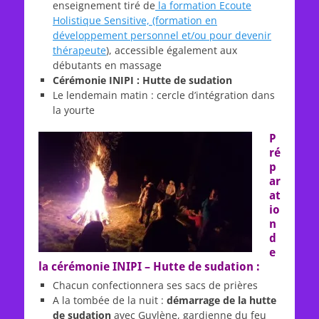
enseignement tiré de
la formation Ecoute
Holistique Sensitive, (formation en
développement personnel et/ou pour devenir
thérapeute
), accessible également aux
débutants en massage
Cérémonie INIPI : Hutte de sudation
Le lendemain matin : cercle d’intégration dans
la yourte
P
ré
p
ar
at
io
n
d
e
la cérémonie INIPI – Hutte de sudation :
Chacun confectionnera ses sacs de prières
A la tombée de la nuit :
démarrage de la hutte
de sudation
avec Guylène, gardienne du feu