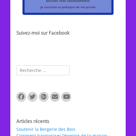
annuler mon consentement,
je consulte la politique de vie privée
Suivez-moi sur Facebook
Rechercher :
Facebook
Twitter
Googleplus
E-
YouTube
mail
Articles récents
Soutenir la Bergerie des Bois
Comment harmoniser l’énergie de ta maison :