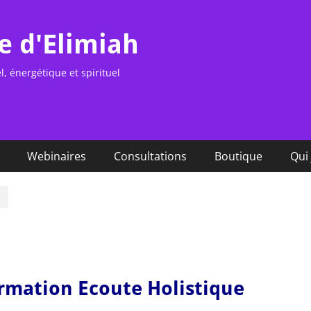
e d'Elimiah
 énergétique et spirituel
Webinaires
Consultations
Boutique
Qui 
ormation
Ecoute Holistique