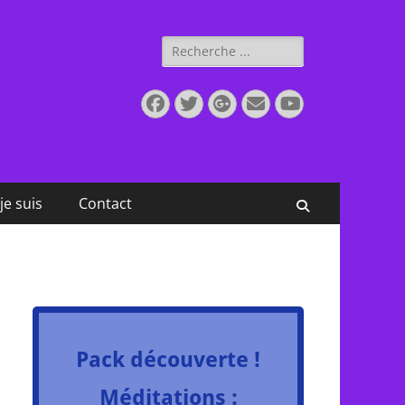
Rechercher :
Facebook
Twitter
Googleplus
E-
YouTube
mail
je suis
Contact
Recherche
Pack découverte !
Méditations :