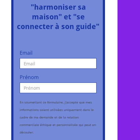
"harmoniser sa
maison" et "se
connecter à son guide"
Email
Prénom
En soumettant ce formulaire, j'accepte que mes
informations soient utilisées uniquement dans le
cadre de ma demande et de la relation
commerciale éthique et personnalisée qui peut en
découler.