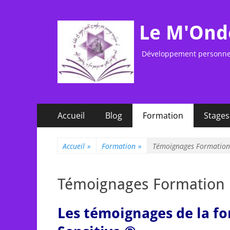
Le M'Ond
Développement personnel,
Menu
Aller
Accueil
Blog
Formation
Stages
au
principal
contenu
Accueil
»
Formation
»
Témoignages Formation
Témoignages Formation
Les témoignages de la f