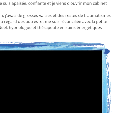
 suis apaisée, confiante et je viens d’ouvrir mon cabinet
on, j’avais de grosses valises et des restes de traumatismes
du regard des autres et me suis réconciliée avec la petite
 Neel, hypnologue et thérapeute en soins énergétiques