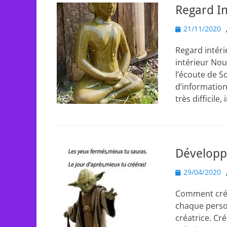
Regard In
Posted
21/11/2020
on
Regard intéri
intérieur Nous
l’écoute de So
d’information
très difficile
Développe
Posted
29/04/2020
on
Comment créer
chaque perso
créatrice. Cr