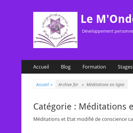
Le M'Ond
Développement personnel,
Menu
Aller
Accueil
Blog
Formation
Stages
au
principal
contenu
Accueil
»
Archive for »
Méditations en ligne
Catégorie :
Méditations e
Méditations et Etat modifié de conscience ca