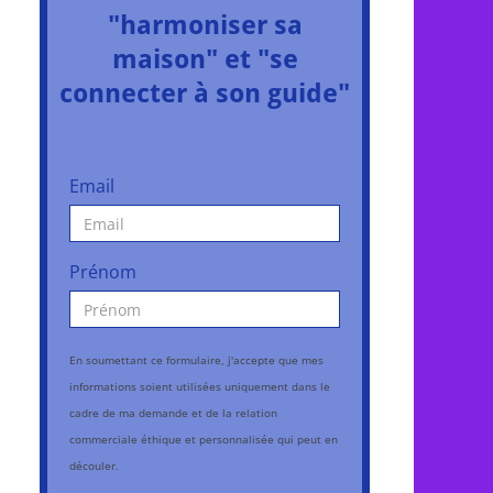
"harmoniser sa
maison" et "se
connecter à son guide"
Email
Prénom
En soumettant ce formulaire, j'accepte que mes
informations soient utilisées uniquement dans le
cadre de ma demande et de la relation
commerciale éthique et personnalisée qui peut en
découler.