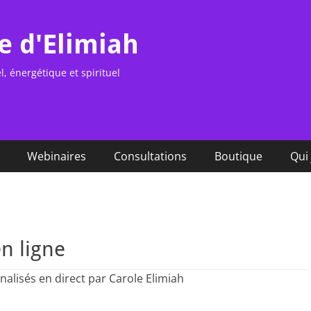
e d'Elimiah
 énergétique et spirituel
Webinaires
Consultations
Boutique
Qui 
n ligne
nalisés en direct par Carole Elimiah