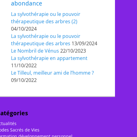
abondance
La sylvothérapie ou le pouvoir
thérapeutique des arbres (2)
04/10/2024
La sylvothérapie ou le pouvoir
thérapeutique des arbres
13/09/2024
Le Nombril de Vénus
22/10/2023
La sylvothérapie en appartement
11/10/2022
Le Tilleul, meilleur ami de l’homme ?
09/10/2022
atégories
ctualités
odes Sacrés de Vies
ormation développement personnel