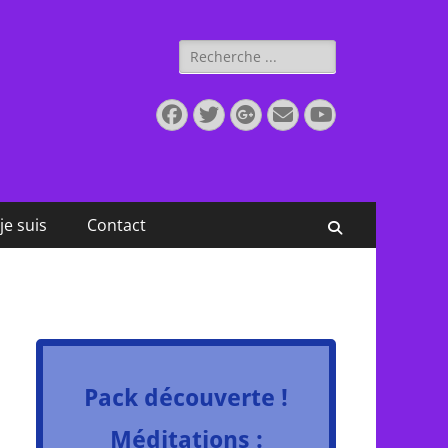
Rechercher :
Facebook
Twitter
Googleplus
E-
YouTube
mail
je suis
Contact
Recherche
Pack découverte !
Méditations :