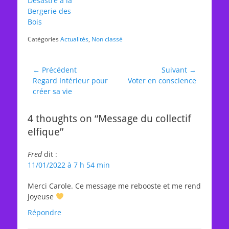
Désastre à la
Bergerie des
Bois
Catégories
Actualités
,
Non classé
Navigation
← Précédent
Suivant →
Article
Article
Regard Intérieur pour
Voter en conscience
de
précédent :
suivant :
créer sa vie
l’article
4 thoughts on “Message du collectif
elfique”
Fred
dit :
11/01/2022 à 7 h 54 min
Merci Carole. Ce message me rebooste et me rend
joyeuse
Répondre