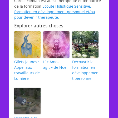
Carole Elimiah est aussi thérapeute et fondatrice
de la formation
Ecoute Holistique Sensitive,
formation en développement personnel et/ou
pour devenir thérapeute.
Explorer autres choses
Gilets jaunes :
L’ « Âme-
Découvrir la
Appel aux
agit » de Noël
formation en
travailleurs de
développemen
Lumière
t personnel