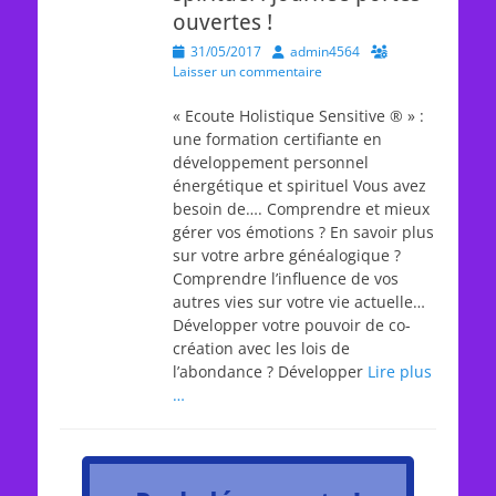
ouvertes !
Posted
Author
31/05/2017
admin4564
on
Laisser un commentaire
« Ecoute Holistique Sensitive ® » :
une formation certifiante en
développement personnel
énergétique et spirituel Vous avez
besoin de…. Comprendre et mieux
gérer vos émotions ? En savoir plus
sur votre arbre généalogique ?
Comprendre l’influence de vos
autres vies sur votre vie actuelle…
Développer votre pouvoir de co-
création avec les lois de
l’abondance ? Développer
Lire plus
…