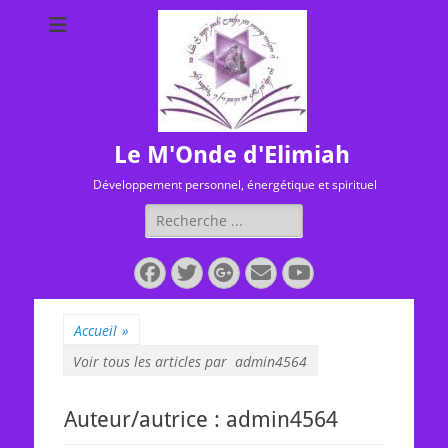
Le M'Onde d'Elimiah
Développement personnel, énergétique et spirituel
Rechercher :
Facebook
Twitter
Googleplus
E-
YouTube
mail
Accueil
»
Voir tous les articles par
admin4564
Auteur/autrice :
admin4564