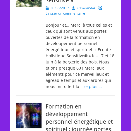
Sensitive »
Posted
Author
30/06/2017
admin4564
on
Laisser un commentaire
Bonjour et… Merci à tous celles et
ceux qui sont venus aux portes
ouvertes de la formation en
développement personnel
énergétique et spirituel « Ecoute
Holistique Sensitive® » les 17 et 18
juin à la bergerie des bois. Nous
étions presque 60 ! Merci aux
éléments pour ce merveilleux et
agréable temps et aux arbres qui
nous ont offert la
Lire plus …
Formation en
développement
personnel énergétique et
spirituel : journée portes