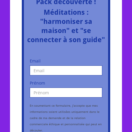
Pack découverte !
Méditations :
"harmoniser sa
maison" et "se
connecter à son guide"
Email
Prénom
En soumettant ce formulaire, j'accepte que mes
informations soient utilisées uniquement dans le
cadre de ma demande et de la relation
commerciale éthique et personnalisée qui peut en
découler.