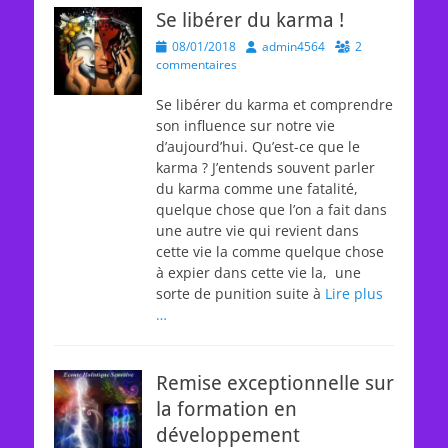
Se libérer du karma !
Posted
Author
08/01/2018
admin4564
2
on
commentaires
Se libérer du karma et comprendre
son influence sur notre vie
d’aujourd’hui. Qu’est-ce que le
karma ? J’entends souvent parler
du karma comme une fatalité,
quelque chose que l’on a fait dans
une autre vie qui revient dans
cette vie la comme quelque chose
à expier dans cette vie la, une
sorte de punition suite à
Lire plus
…
Remise exceptionnelle sur
la formation en
développement